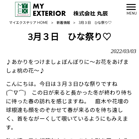
MENU
マイエクステリア HOME
>
新着情報
>
3月３日 ひな祭り♡
3月３日 ひな祭り♡
2022/03/03
♪あかりをつけましょぼんぼりに～お花をあげま
しょ桃の花～♪
こんにちは。今日は３月３日ひな祭りですね
(⌒∇⌒) この日が来ると長かった冬が終わり待ち
に待った春の訪れを感じますね。 庭木や花壇の
球根達も顔をのぞかせて春が来るのを待ち遠し
く、首をながーくして覗いているようにもみえま
す。